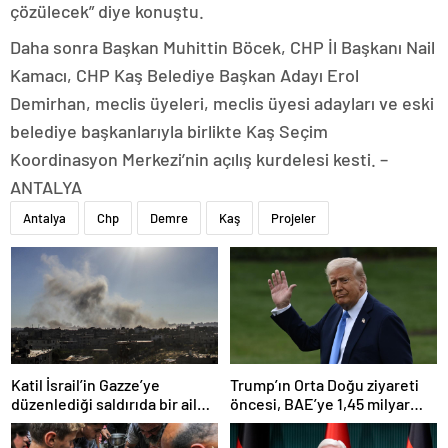
çözülecek” diye konuştu.
Daha sonra Başkan Muhittin Böcek, CHP İl Başkanı Nail
Kamacı, CHP Kaş Belediye Başkan Adayı Erol
Demirhan, meclis üyeleri, meclis üyesi adayları ve eski
belediye başkanlarıyla birlikte Kaş Seçim
Koordinasyon Merkezi’nin açılış kurdelesi kesti. –
ANTALYA
Antalya
Chp
Demre
Kaş
Projeler
Katil İsrail’in Gazze’ye
Trump’ın Orta Doğu ziyareti
düzenlediği saldırıda bir aile
öncesi, BAE’ye 1,45 milyar
daha yok oldu
dolarlık silah satışı teklifi