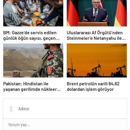
BM: Gazze’de servis edilen
Uluslararası Af Örgütü’nden
günlük öğün sayısı, geçen
Steinmeier’e Netanyahu ile
haftaya oranla yüzde 70
görüşmemesi çağrısı
azaldı
Pakistan: Hindistan ile
Brent petrolün varili 64,62
yaşanan gerilimde nükleer
dolardan işlem görüyor
silah gündeme gelmedi