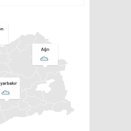
on
Ağrı
iyarbakır