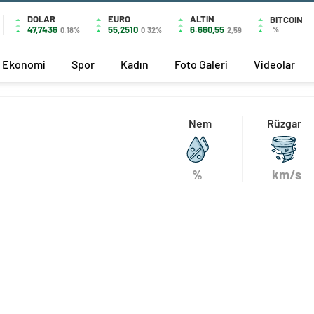
DOLAR
EURO
ALTIN
BITCOIN
47,7436
55,2510
6.660,55
%
0.18%
0.32%
2,59
Ekonomi
Spor
Kadın
Foto Galeri
Videolar
Nem
Rüzgar
%
km/s