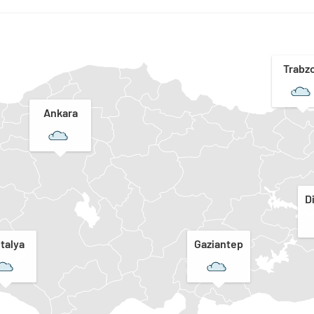
Trabz
Ankara
D
talya
Gaziantep