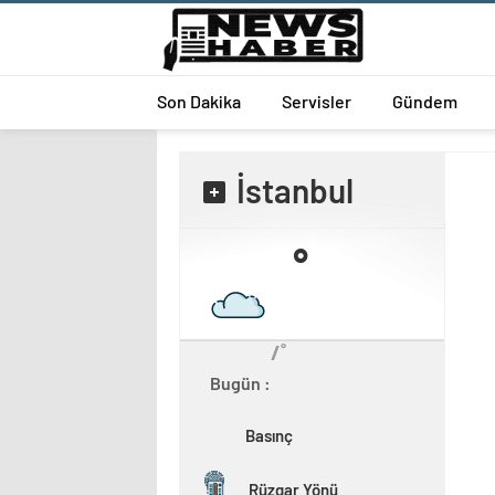
Son Dakika
Servisler
Gündem
İstanbul
˚
/˚
Bugün :
Basınç
Rüzgar Yönü