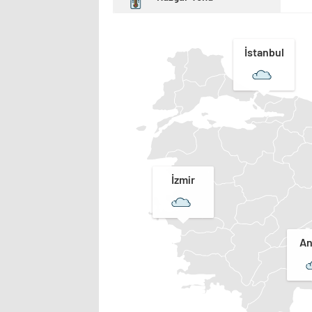
İstanbul
İzmir
An