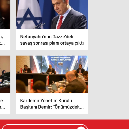
n,
Netanyahu’nun Gazze’deki
t
savaş sonrası planı ortaya çıktı
ye
Kardemir Yönetim Kurulu
ında
Başkanı Demir: “Önümüzdeki
5 yıl içerisinde 1,5 milyar dolar
yatırım hedefimiz var”