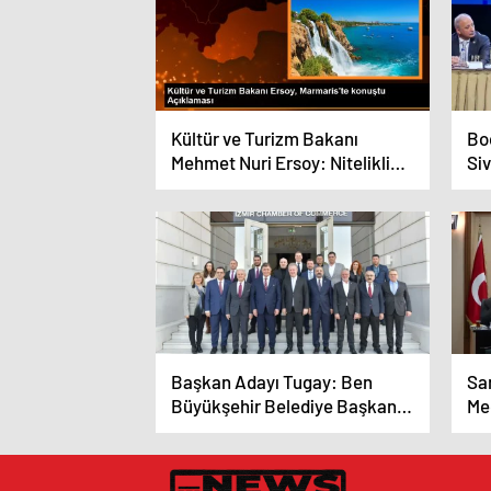
Kültür ve Turizm Bakanı
Bo
Mehmet Nuri Ersoy: Nitelikli
Siv
personel için sektörün 12 aya
Bul
yayılması gerekiyor
Başkan Adayı Tugay: Ben
Sa
Büyükşehir Belediye Başkanı
Me
Olursam Siyasi Konuları Bir
ba
Kenara Bırakacağım