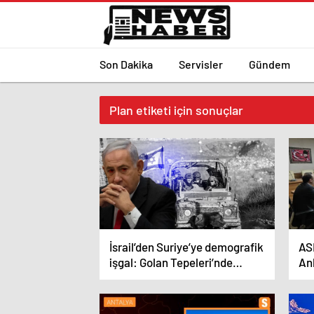
Son Dakika
Servisler
Gündem
Plan etiketi için sonuçlar
İsrail’den Suriye’ye demografik
AS
işgal: Golan Tepeleri’nde
Ank
yasadışı yerleşimi teşvik planı!
pla
ta