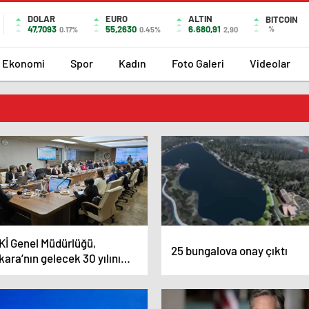
DOLAR
EURO
ALTIN
BITCOIN
47,7093
55,2630
6.680,91
%
0.17%
0.45%
2,90
Ekonomi
Spor
Kadın
Foto Galeri
Videolar
Kİ Genel Müdürlüğü,
25 bungalova onay çıktı
ara’nın gelecek 30 yılını
nlayan Master Planı’nı
mamlıyor