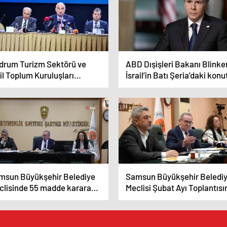
drum Turizm Sektörü ve
ABD Dışişleri Bakanı Blinke
il Toplum Kuruluşları
İsrail’in Batı Şeria’daki konu
uşmaları Gerçekleştirildi
inşa planına tepki gösterdi
msun Büyükşehir Belediye
Samsun Büyükşehir Beledi
clisinde 55 madde karara
Meclisi Şubat Ayı Toplantıs
ğlandı
55 Gündem Maddesi Karara
Bağlandı