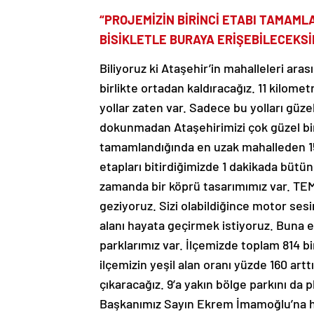
“PROJEMİZİN BİRİNCİ ETABI TAMAML
BİSİKLETLE BURAYA ERİŞEBİLECEKSİ
Biliyoruz ki Ataşehir’in mahalleleri arasın
birlikte ortadan kaldıracağız. 11 kilomet
yollar zaten var. Sadece bu yolları güze
dokunmadan Ataşehirimizi çok güzel bir 
tamamlandığında en uzak mahalleden 15
etapları bitirdiğimizde 1 dakikada bütün
zamanda bir köprü tasarımımız var. TEM’i
geziyoruz. Sizi olabildiğince motor se
alanı hayata geçirmek istiyoruz. Buna e
parklarımız var. İlçemizde toplam 814 b
ilçemizin yeşil alan oranı yüzde 160 artt
çıkaracağız. 9’a yakın bölge parkını da
Başkanımız Sayın Ekrem İmamoğlu’na he