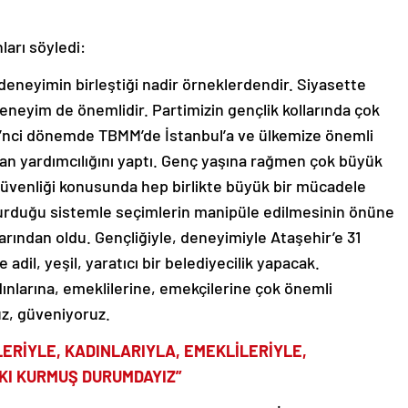
ları söyledi:
 deneyimin birleştiği nadir örneklerdendir. Siyasette
eneyim de önemlidir. Partimizin gençlik kollarında çok
7’nci dönemde TBMM’de İstanbul’a ve ülkemize önemli
an yardımcılığını yaptı. Genç yaşına rağmen çok büyük
 güvenliği konusunda hep birlikte büyük bir mücadele
 kurduğu sistemle seçimlerin manipüle edilmesinin önüne
arından oldu. Gençliğiyle, deneyimiyle Ataşehir’e 31
adil, yeşil, yaratıcı bir belediyecilik yapacak.
dınlarına, emeklilerine, emekçilerine çok önemli
uz, güveniyoruz.
ERİYLE, KADINLARIYLA, EMEKLİLERİYLE,
AKI KURMUŞ DURUMDAYIZ”