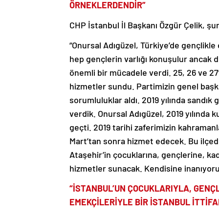
ÖRNEKLERDENDİR”
CHP İstanbul İl Başkanı Özgür Çelik, şun
“Onursal Adıgüzel, Türkiye’de gençlikle
hep gençlerin varlığı konuşulur ancak d
önemli bir mücadele verdi. 25, 26 ve 2
hizmetler sundu. Partimizin genel başk
sorumluluklar aldı. 2019 yılında sandık
verdik. Onursal Adıgüzel, 2019 yılında
geçti. 2019 tarihi zaferimizin kahramanl
Mart’tan sonra hizmet edecek. Bu ilçede 
Ataşehir’in çocuklarına, gençlerine, ka
hizmetler sunacak. Kendisine inanıyor
“İSTANBUL’UN ÇOCUKLARIYLA, GENÇL
EMEKÇİLERİYLE BİR İSTANBUL İTTİF