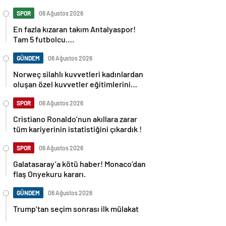
SPOR
06 Ağustos 2026
En fazla kızaran takım Antalyaspor!
Tam 5 futbolcu….
GÜNDEM
06 Ağustos 2026
Norweç silahlı kuvvetleri kadınlardan
oluşan özel kuvvetler eğitimlerini
başlattı.
SPOR
06 Ağustos 2026
Cristiano Ronaldo’nun akıllara zarar
tüm kariyerinin istatistiğini çıkardık !
SPOR
06 Ağustos 2026
Galatasaray’a kötü haber! Monaco’dan
flaş Onyekuru kararı.
GÜNDEM
06 Ağustos 2026
Trump’tan seçim sonrası ilk mülakat