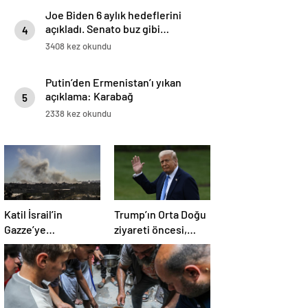
Joe Biden 6 aylık hedeflerini
açıkladı. Senato buz gibi…
4
3408 kez okundu
Putin’den Ermenistan’ı yıkan
açıklama: Karabağ
5
Azerbaycan’ın ayrılmaz bir
2338 kez okundu
parçasıdır!
Katil İsrail’in
Trump’ın Orta Doğu
Gazze’ye
ziyareti öncesi,
düzenlediği
BAE’ye 1,45 milyar
saldırıda bir aile
dolarlık silah satışı
daha yok oldu
teklifi