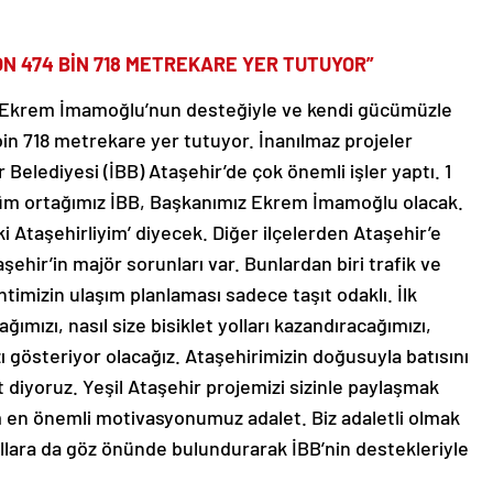
ON 474 BİN 718 METREKARE YER TUTUYOR”
 Ekrem İmamoğlu’nun desteğiyle ve kendi gücümüzle
in 718 metrekare yer tutuyor. İnanılmaz projeler
Belediyesi (İBB) Ataşehir’de çok önemli işler yaptı. 1
üm ortağımız İBB, Başkanımız Ekrem İmamoğlu olacak.
ki Ataşehirliyim’ diyecek. Diğer ilçelerden Ataşehir’e
ehir’in majör sorunları var. Bunlardan biri trafik ve
Kentimizin ulaşım planlaması sadece taşıt odaklı. İlk
ğımızı, nasıl size bisiklet yolları kazandıracağımızı,
ı gösteriyor olacağız. Ataşehirimizin doğusuyla batısını
t diyoruz. Yeşil Ataşehir projemizi sizinle paylaşmak
im en önemli motivasyonumuz adalet. Biz adaletli olmak
ullara da göz önünde bulundurarak İBB’nin destekleriyle