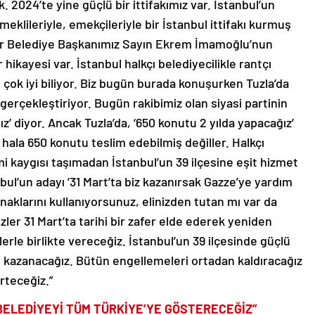
k. 2024’te yine güçlü bir ittifakımız var. İstanbul’un
emeklileriyle, emekçileriyle bir İstanbul ittifakı kurmuş
r Belediye Başkanımız Sayın Ekrem İmamoğlu’nun
 hikayesi var. İstanbul halkçı belediyecilikle rantçı
 çok iyi biliyor. Biz bugün burada konuşurken Tuzla’da
erçekleştiriyor. Bugün rakibimiz olan siyasi partinin
ız’ diyor. Ancak Tuzla’da, ‘650 konutu 2 yılda yapacağız’
, hala 650 konutu teslim edebilmiş değiller. Halkçı
mi kaygısı taşımadan İstanbul’un 39 ilçesine eşit hizmet
bul’un adayı ’31 Mart’ta biz kazanırsak Gazze’ye yardım
naklarını kullanıyorsunuz, elinizden tutan mı var da
er 31 Mart’ta tarihi bir zafer elde ederek yeniden
rle birlikte vereceğiz. İstanbul’un 39 ilçesinde güçlü
u kazanacağız. Bütün engellemeleri ortadan kaldıracağız
rteceğiz.”
 BELEDİYEYİ TÜM TÜRKİYE’YE GÖSTERECEĞİZ”