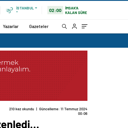
İMSAK'A
İSTANBUL
02:00
KALAN SÜRE
°
Yazarlar
Gazeteler
210 kez okundu
|
Güncelleme: 11 Temmuz 2024
00:06
üzenledi…