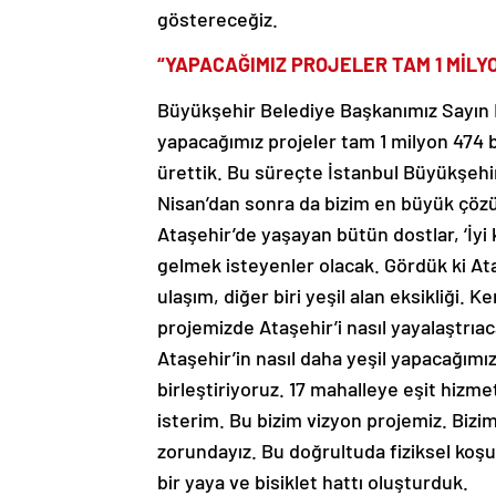
göstereceğiz.
“YAPACAĞIMIZ PROJELER TAM 1 MİLY
Büyükşehir Belediye Başkanımız Sayın
yapacağımız projeler tam 1 milyon 474 b
ürettik. Bu süreçte İstanbul Büyükşehir 
Nisan’dan sonra da bizim en büyük çöz
Ataşehir’de yaşayan bütün dostlar, ‘İyi 
gelmek isteyenler olacak. Gördük ki Ataş
ulaşım, diğer biri yeşil alan eksikliği. 
projemizde Ataşehir’i nasıl yayalaştrıaca
Ataşehir’in nasıl daha yeşil yapacağımız
birleştiriyoruz. 17 mahalleye eşit hizme
isterim. Bu bizim vizyon projemiz. Biz
zorundayız. Bu doğrultuda fiziksel koş
bir yaya ve bisiklet hattı oluşturduk.