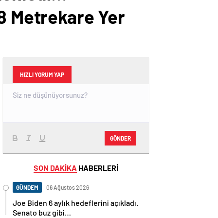
18 Metrekare Yer
HIZLI YORUM YAP
GÖNDER
SON DAKİKA
HABERLERİ
GÜNDEM
06 Ağustos 2026
Joe Biden 6 aylık hedeflerini açıkladı.
Senato buz gibi…