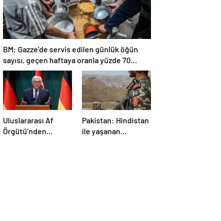
BM: Gazze’de servis edilen günlük öğün
sayısı, geçen haftaya oranla yüzde 70
azaldı
Uluslararası Af
Pakistan: Hindistan
Örgütü’nden
ile yaşanan
Steinmeier’e
gerilimde nükleer
Netanyahu ile
silah gündeme
görüşmemesi
gelmedi
çağrısı