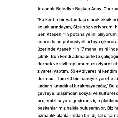
Ataşehir Belediye Başkan Adayı Onursal 
“Bu kentin bir vatandaşı olarak eksikleri,
sokaklarındayım. Size söz veriyorum, h
Ben Ataşehir’in potansiyelini biliyorum. 
sonra da bu potansiyeli ortaya çıkarara
üzerinde Ataşehir’in 17 mahallesini inc
çıktık. Ben kendi adıma birlikte çalıştığ
dernek ve sivil toplumumuzu ziyaret e
ziyareti yaptım. 39 ev ziyaretini kendi
durmadı. Tam 40 bin haneyi ziyaret ettil
kadar sıkmadık el bırakmayacağız.’ Bu zi
çevreye, ulaşımdan sosyal ve kültürel d
projemizi hayata geçirmek için planlam
başkanlarımız halkla buluşamıyor. Biz 
uzmanlık alanlarımdan biri dijital ortamd