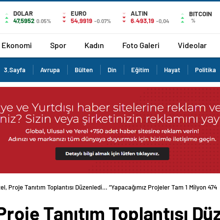
DOLAR
EURO
ALTIN
BITCOIN
47,5952
54,9919
6.493,19
%
0.05%
-0.07%
-0,04
Ekonomi
Spor
Kadın
Foto Galeri
Videolar
3.Sayfa
Avrupa
Bülten
Din
Eğitim
Hayat
Politika
el, Proje Tanıtım Toplantısı Düzenledi… “Yapacağımız Projeler Tam 1 Milyon 474
Proje Tanıtım Toplantısı D