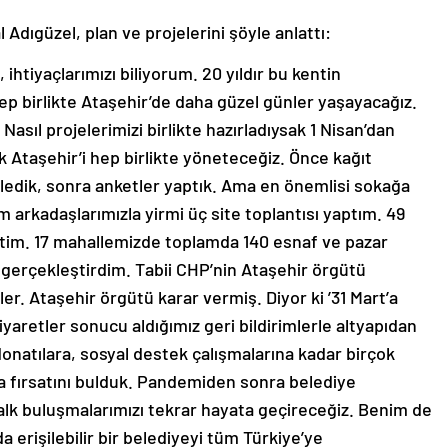
Adıgüzel, plan ve projelerini şöyle anlattı:
 ihtiyaçlarımızı biliyorum. 20 yıldır bu kentin
ep birlikte Ataşehir’de daha güzel günler yaşayacağız.
Nasıl projelerimizi birlikte hazırladıysak 1 Nisan’dan
k Ataşehir’i hep birlikte yöneteceğiz. Önce kağıt
eledik, sonra anketler yaptık. Ama en önemlisi sokağa
ım arkadaşlarımızla yirmi üç site toplantısı yaptım. 49
ttim. 17 mahallemizde toplamda 140 esnaf ve pazar
m gerçekleştirdim. Tabii CHP’nin Ataşehir örgütü
er. Ataşehir örgütü karar vermiş. Diyor ki ’31 Mart’a
yaretler sonucu aldığımız geri bildirimlerle altyapıdan
onatılara, sosyal destek çalışmalarına kadar birçok
a fırsatını bulduk. Pandemiden sonra belediye
halk buluşmalarımızı tekrar hayata geçireceğiz. Benim de
a erişilebilir bir belediyeyi tüm Türkiye’ye