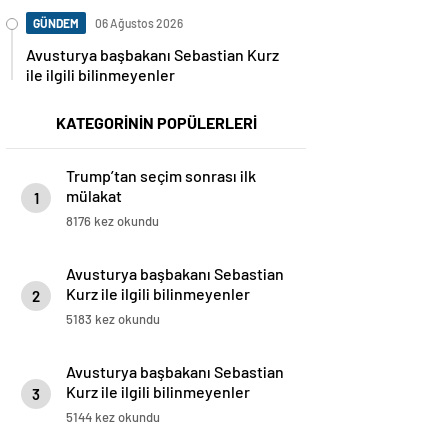
GÜNDEM
06 Ağustos 2026
Avusturya başbakanı Sebastian Kurz
ile ilgili bilinmeyenler
KATEGORİNİN POPÜLERLERİ
Trump’tan seçim sonrası ilk
mülakat
1
8176 kez okundu
Avusturya başbakanı Sebastian
Kurz ile ilgili bilinmeyenler
2
5183 kez okundu
Avusturya başbakanı Sebastian
Kurz ile ilgili bilinmeyenler
3
5144 kez okundu