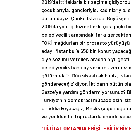
2019’da ittifaklarla bir seçime gidiyordu
çocuklarıyla, gençleriyle, kadınlarıyla, 
durumdayız. Çünkü İstanbul Büyükşehi
2019’da yaptığı hizmetlerle çok güçlü bir
belediyecilik arasındaki farkı gerçekten
TOKİ mağdurları bir protesto yürüyüşü g
adayı, ‘İstanbul’a 650 bin konut yapacağ
diye sözünü verdiler, aradan 4 yıl geçti
belediyecilik bana oy verir mi, vermez 
götürmektir. Dün siyasi rakibimiz, İstan
göndereceğiz’ diyor. İktidarın bütün ola
Gazze’ye yardım göndermiyorsunuz? Bizl
Türkiye’nin demokrasi mücadelesini sizle
bir iddia koyacağız. Meclis çoğunluğun
ve yeniden bu topraklarda umudu yeşe
“DİJİTAL ORTAMDA ERİŞİLEBİLİR BİR