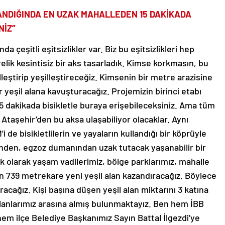
ANDIĞINDA EN UZAK MAHALLEDEN 15 DAKİKADA
NİZ”
da çeşitli eşitsizlikler var. Biz bu eşitsizlikleri hep
relik kesintisiz bir aks tasarladık. Kimse korkmasın, bu
lleştirip yeşilleştireceğiz. Kimsenin bir metre arazisine
yeşil alana kavuşturacağız. Projemizin birinci etabı
 dakikada bisikletle buraya erişebileceksiniz. Ama tüm
 Ataşehir’den bu aksa ulaşabiliyor olacaklar. Aynı
 de bisikletlilerin ve yayaların kullandığı bir köprüyle
sinden, egzoz dumanından uzak tutacak yaşanabilir bir
k olarak yaşam vadilerimiz, bölge parklarımız, mahalle
in 739 metrekare yeni yeşil alan kazandıracağız. Böylece
ıracağız. Kişi başına düşen yeşil alan miktarını 3 katına
 planlarımız arasına almış bulunmaktayız. Ben hem İBB
m ilçe Belediye Başkanımız Sayın Battal İlgezdi’ye