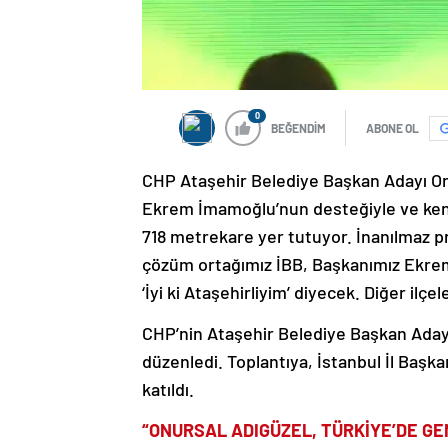
0
BEĞENDİM
ABONE OL
CHP Ataşehir Belediye Başkan Adayı On
Ekrem İmamoğlu’nun desteğiyle ve kend
718 metrekare yer tutuyor. İnanılmaz pr
çözüm ortağımız İBB, Başkanımız Ekrem
‘İyi ki Ataşehirliyim’ diyecek. Diğer ilç
CHP’nin Ataşehir Belediye Başkan Adayı
düzenledi. Toplantıya, İstanbul İl Başka
katıldı.
“ONURSAL ADIGÜZEL, TÜRKİYE’DE GE